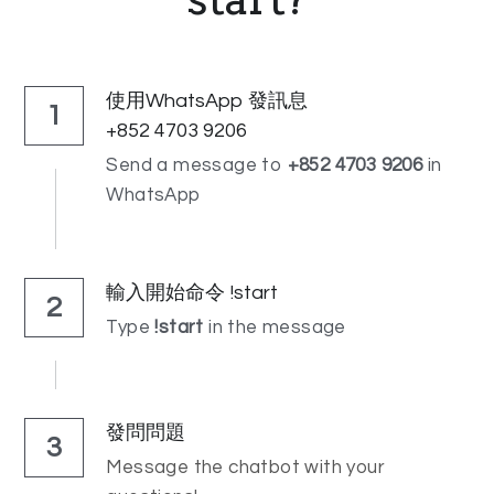
使用WhatsApp 發訊息
1
+852 4703 9206
Send a message to 
+852 4703 9206
 in 
WhatsApp
輸入開始命令 !start
2
Type
 !start 
in the message 
發問問題
3
Message the chatbot with your 