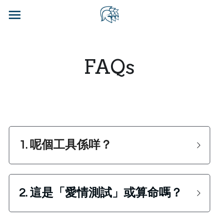
×
BLOG CATEGORIES
Home
All Categories
Blog
FAQs
Contact Us
WhatsApp CRM - CHN
Login
/
Register
1. 呢個工具係咩？ 
Contact Us
2. 這是「愛情測試」或算命嗎？