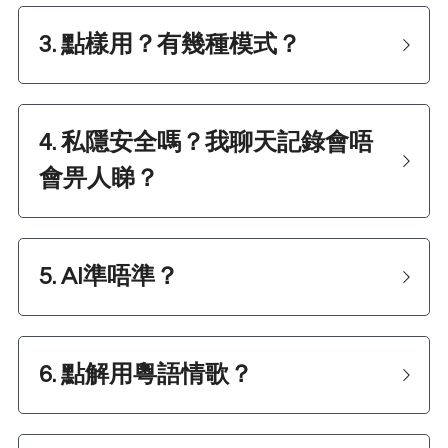
3. 點樣用？有幾種模式？ 
4. 私隱安全嗎？我聊天記錄會唔
會畀人睇？
5. AI
準唔準？
6. 
點解用粵語情歌？